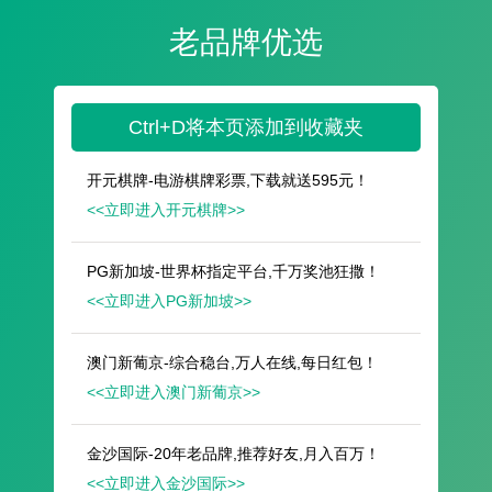
遥想公瑾当年，小乔初嫁了，雄姿英发。
羽扇纶巾，谈笑间，樯橹灰飞烟灭。
故国神游，多情应笑我，早生华发。
人生如梦，一尊还酹江月。